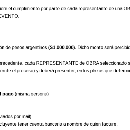
ir el cumplimiento por parte de cada representante de una OBR
el EVENTO.
lón de pesos argentinos
($1.000.000)
. Dicho monto será perc
́usula precedente, cada REPRESENTANTE de OBRA seleccionado 
ante el proceso) y deberá presentar, en los plazos que determ
l pago
(misma persona)
iados por mail)
cluyente tener cuenta bancaria a nombre de quien facture.