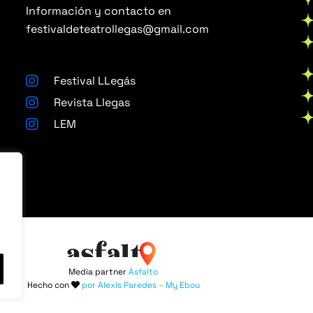
Información y contacto en
festivaldeteatrollegas@gmail.com
Festival LLegás
Revista Llegas
LEM
Media partner
Asfalto
Hecho con
por Alexis Paredes – My Ebou