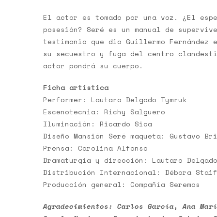
El actor es tomado por una voz. ¿El esp
posesión? Seré es un manual de superviv
testimonio que dio Guillermo Fernández 
su secuestro y fuga del centro clandest
actor pondrá su cuerpo.
Ficha artística
Performer: Lautaro Delgado Tymruk
Escenotecnia: Richy Salguero
Iluminación: Ricardo Sica
Diseño Mansión Seré maqueta: Gustavo Br
Prensa: Carolina Alfonso
Dramaturgia y dirección: Lautaro Delgad
Distribución Internacional: Débora Stai
Producción general: Compañía Seremos
Agradecimientos: Carlos García, Ana Mar