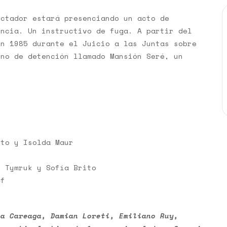
ectador estará presenciando un acto de
encia. Un instructivo de fuga. A partir del
en 1985 durante el Juicio a las Juntas sobre
ino de detención llamado Mansión Seré, un
ito y Isolda Maur
o Tymruk y Sofía Brito
ff
ía Careaga, Damian Loreti, Emiliano Ruy,